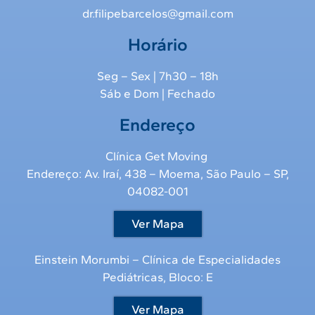
dr.filipebarcelos@gmail.com
Horário
Seg – Sex | 7h30 – 18h
Sáb e Dom | Fechado
Endereço
Clínica Get Moving
Endereço: Av. Iraí, 438 – Moema, São Paulo – SP,
04082-001
Ver Mapa
Einstein Morumbi – Clínica de Especialidades
Pediátricas, Bloco: E
Ver Mapa